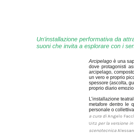
Un’installazione performativa da attr
suoni che invita a esplorare con i se
Arcipelago
è una sap
dove protagonisti as
arcipelago, composto 
un vero e proprio pi
spessore (ascolta, gu
proprio diario emozio
L’installazione teatr
metafore dentro le q
personale o collettiva
a cura di
Angelo Facc
Uitz
per la versione in
scenotecnica
Alessan