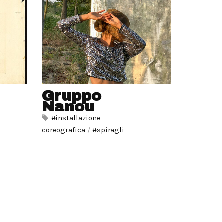
Gruppo
Nanou
#installazione
coreografica
/
#spiragli