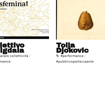
lettivo
Tolja
igdala
Djokovic
erare collettività
/
#performance
/
rmance
#pubblicopartecipante