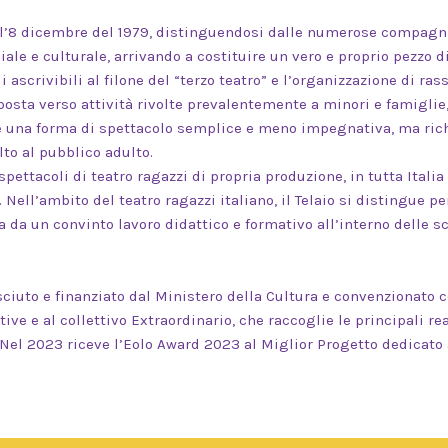
l’8 dicembre del 1979, distinguendosi dalle numerose compagnie 
ale e culturale, arrivando a costituire un vero e proprio pezzo di
i ascrivibili al filone del “terzo teatro” e l’organizzazione di ras
sposta verso attività rivolte prevalentemente a minori e famiglie
n è una forma di spettacolo semplice e meno impegnativa, ma ric
olto al pubblico adulto.
spettacoli di teatro ragazzi di propria produzione, in tutta Ital
. Nell’ambito del teatro ragazzi italiano, il Telaio si distingue pe
a da un convinto lavoro didattico e formativo all’interno delle s
osciuto e finanziato dal Ministero della Cultura e convenzionato 
tive e al collettivo Extraordinario, che raccoglie le principali 
. Nel 2023 riceve l’Eolo Award 2023 al Miglior Progetto dedicato