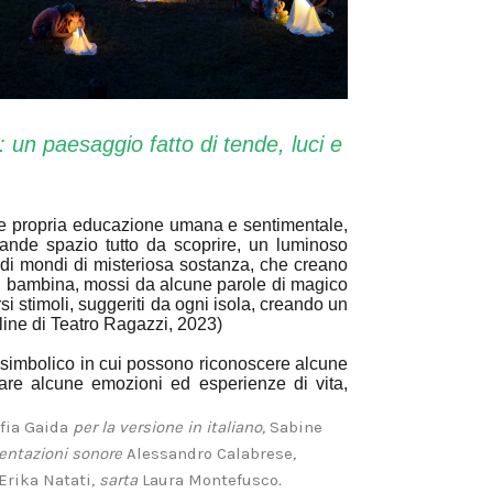
 un paesaggio fatto di tende, luci e
e propria educazione umana e sentimentale,
rande spazio tutto da scoprire, un luminoso
i di mondi di misteriosa sostanza, che creano
ni bambina, mossi da alcune parole di magico
i stimoli, suggeriti da ogni isola, creando un
nline di Teatro Ragazzi, 2023)
to simbolico in cui possono riconoscere alcune
rare alcune emozioni ed esperienze di vita,
ofia Gaida
per la versione in italiano,
Sabine
entazioni sonore
Alessandro Calabrese
,
Erika Natati
, sarta
Laura Montefusco
.