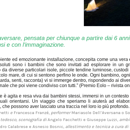
aversare, pensata per chiunque a partire dai 6 anni:
nsi e con l’immaginazione.
iente ed emozionante installazione, concepita come una vera 
soluti sono i bambini che sono invitati ad esplorare in un g
da diverse particolari isole, piccole tendine luminose, custod
ccolo mare, di cui si sentono perfino le onde. Ogni bambino, og
arda, senti, racconta) vi si immerge dentro, rispondendo ai divers
nale che poi viene condiviso con tutti.” (Premio Eolo – rivista o
ale è agita e resa viva dai bambini stessi, immersi in un contes
uali orientarsi. Un viaggio che speriamo li aiuterà ad elabo
, che possono aver lasciato una traccia nel loro io più profondo.
hetti
e
Francesca Franzé
, performer
Mariasole Dell’Aversana o S
 tedesco, scenografia di
Angelo Facchetti e Giuseppe Luzzi
, ambi
dro Calabrese e Asnesio Bosnic
, allestimento e tecnica a cura di