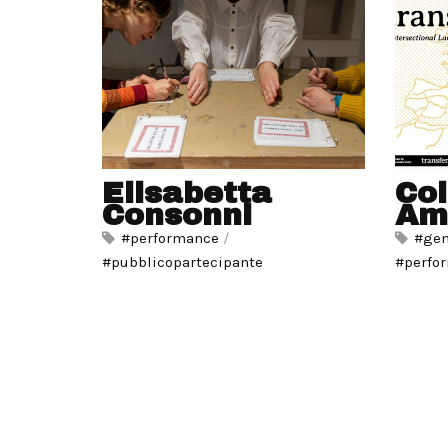
Elisabetta
Col
Consonni
Am
#performance
/
#gen
#pubblicopartecipante
#perfo