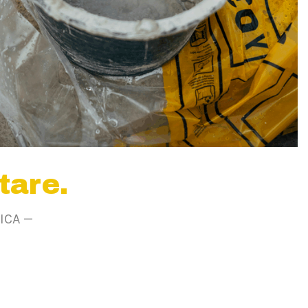
tare.
ICA —