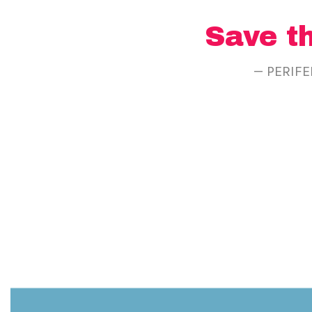
Save t
— PERIFE