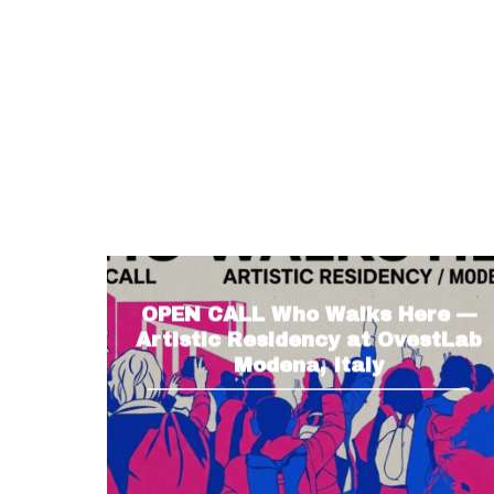
OPEN CALL Who Walks Here —
Artistic Residency at OvestLab
Modena, Italy