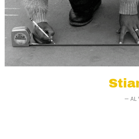
Stia
— AL