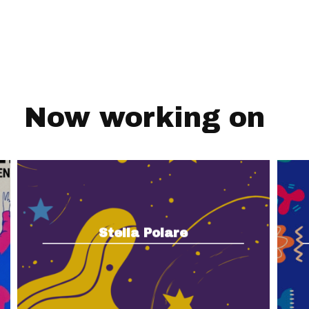
Now working on
Stella Polare