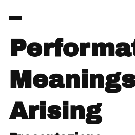
–
Performa
Meaning
Arising