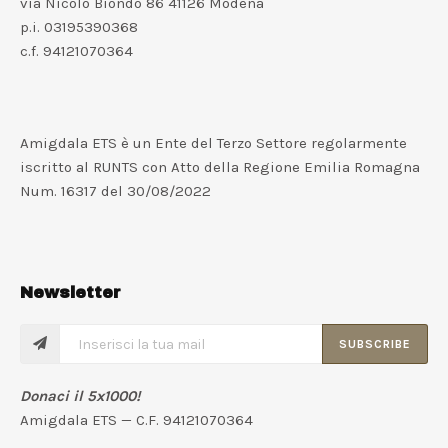
via Nicolò Biondo 86 41126 Modena
p.i. 03195390368
c.f. 94121070364
Amigdala ETS è un Ente del Terzo Settore regolarmente
iscritto al RUNTS con Atto della Regione Emilia Romagna
Num. 16317 del 30/08/2022
Newsletter
SUBSCRIBE
Donaci il 5x1000!
Amigdala ETS — C.F. 94121070364