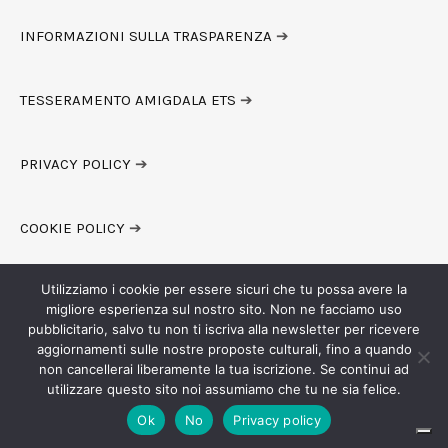
INFORMAZIONI SULLA TRASPARENZA
➔
TESSERAMENTO AMIGDALA ETS
➔
PRIVACY POLICY
➔
COOKIE POLICY
➔
Utilizziamo i cookie per essere sicuri che tu possa avere la
migliore esperienza sul nostro sito. Non ne facciamo uso
pubblicitario, salvo tu non ti iscriva alla newsletter per ricevere
aggiornamenti sulle nostre proposte culturali, fino a quando
non cancellerai liberamente la tua iscrizione. Se continui ad
© 2020-23 COLLETTIVO AMIGDALA — ALL RIGHTS RESERVED
utilizzare questo sito noi assumiamo che tu ne sia felice.
Ok
No
Privacy policy