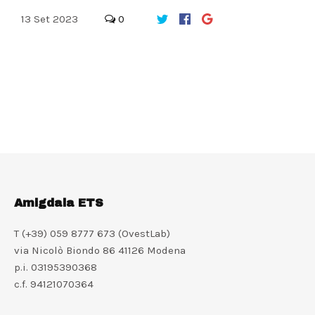
13
Set
2023
0
Amigdala ETS
T (+39) 059 8777 673 (OvestLab)
via Nicolò Biondo 86 41126 Modena
p.i. 03195390368
c.f. 94121070364