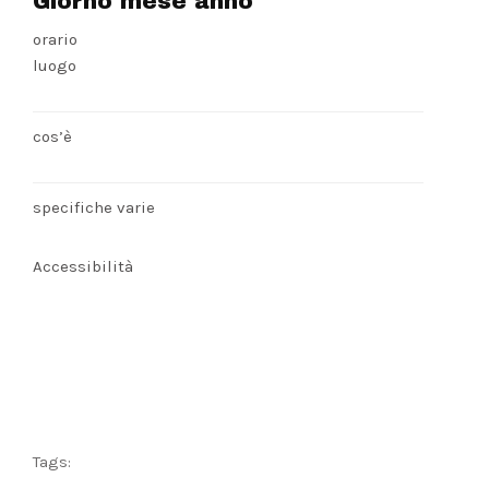
Giorno mese anno
orario
luogo
cos’è
specifiche varie
Accessibilità
Tags: